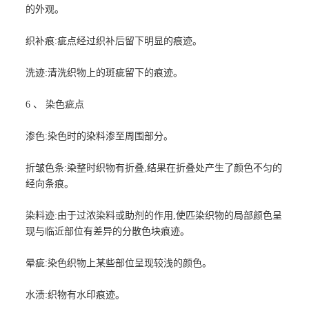
的外观。
织补痕:疵点经过织补后留下明显的痕迹。
洗迹:清洗织物上的斑疵留下的痕迹。
6 、 染色疵点
渗色:染色时的染料渗至周围部分。
折皱色条:染整时织物有折叠,结果在折叠处产生了颜色不匀的
经向条痕。
染料迹:由于过浓染料或助剂的作用,使匹染织物的局部颜色呈
现与临近部位有差异的分散色块痕迹。
晕疵:染色织物上某些部位呈现较浅的颜色。
水渍:织物有水印痕迹。