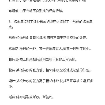
针路:由于卷布刺毛辊不良使织物的经向有密集的针痕。
布辊皱:由于布辊不良形成的经向折皱。
3、纬向疵点加工纬纱形成的或在织造加工中形成的纬向疵
点。
纬档:织物纬向呈现的横档,明显不同于正常织物的外观。
稀密路:横档的一种。某一段密度过大,或某一段密度过小。
粗纬:织物上的某根纬纱明显粗于其他正常纬纱。
松纬:某根纬纱的张力低于相邻纬纱,呈松弛或起皱的外观。
紧纬:某根纬纱的张力高于相邻纬纱,使其不正常被拉紧,屈曲
小。
断纬:纬纱断裂或断纱。断氨纶。