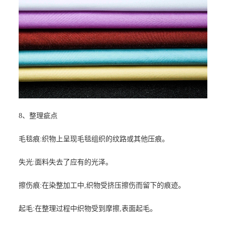
8、整理疵点
毛毯痕:织物上呈现毛毯组织的纹路或其他压痕。
失光:面料失去了应有的光泽。
擦伤痕:在染整加工中,织物受挤压擦伤而留下的痕迹。
起毛:在整理过程中织物受到摩擦,表面起毛。