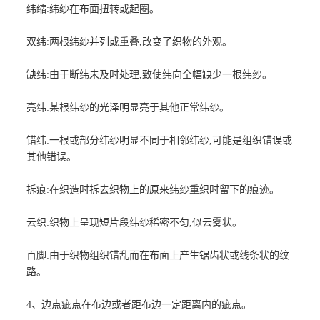
纬缩:纬纱在布面扭转或起圈。
双纬:两根纬纱并列或重叠,改变了织物的外观。
缺纬:由于断纬未及时处理,致使纬向全幅缺少一根纬纱。
亮纬:某根纬纱的光泽明显亮于其他正常纬纱。
错纬:一根或部分纬纱明显不同于相邻纬纱,可能是组织错误或
其他错误。
拆痕:在织造时拆去织物上的原来纬纱重织时留下的痕迹。
云织:织物上呈现短片段纬纱稀密不匀,似云雾状。
百脚:由于织物组织错乱而在布面上产生锯齿状或线条状的纹
路。
4、边点疵点在布边或者距布边一定距离内的疵点。