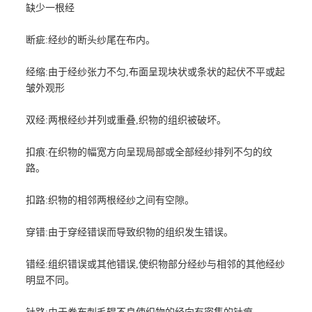
缺少一根经
断疵:经纱的断头纱尾在布内。
经缩:由于经纱张力不匀,布面呈现块状或条状的起伏不平或起
皱外观形
双经:两根经纱并列或重叠,织物的组织被破坏。
扣痕:在织物的幅宽方向呈现局部或全部经纱排列不匀的纹
路。
扣路:织物的相邻两根经纱之间有空隙。
穿错:由于穿经错误而导致织物的组织发生错误。
错经:组织错误或其他错误,使织物部分经纱与相邻的其他经纱
明显不同。