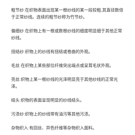
粗节纱:在织物表面出现某一根纱线的某一段较粗,其直径数倍
于正常纱线。连续的粗节纱称为竹节纱。
偏细纱:在织物上有一根或数根纱线的细度明显细于其他正常
纱线。
扭结纱:织物上的纱线有扭结或卷曲的外观。
毛丝:在织物上某些部位纤维突出端点或呈茸毛状外观。
亮丝:织物上某一根纱线的光泽明显亮于其他纱线的正常光
泽。
结头:织物的表面呈现明显的纱线结头。
污渍纱:织物上的纱线带有油污等其他污渍。
杂物织入:有回丝、异色纤维等杂物织入面料。