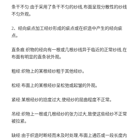
条干不匀:由于采用了条干不匀的纱线,布面呈现分散性的纱线
不匀外观。
2、经向疵点加工经纱形成的疵点或在织造中产生的经向疵
点。
直条痕:织物的经向有一根或几根纱线异于临近的正常纱线,在
布面有明显的直条状外观。
粗经:织物上的某根经纱粗于其他经纱。
松经:布面上的某根经纱呈松弛或起皱的外观。
紧经:某根经纱的捻度过大,使经纱的屈曲程度不正常。
吊经:织物上一根或几根经纱的张力过大,致使这些经纱不正常
被拉紧。
缺经:由于织造时断经而未及时处理,布面上通匹或一段长度内