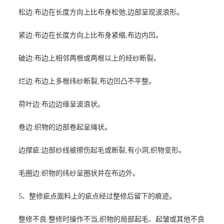
松边:布边在长度方向上比布身松弛,边部呈现波浪形。
紧边:布边在长度方向上比布身紧缩,布边内凹。
破边:布边上相邻两根或两根以上的经纱断裂。
烂边:布边上多根纬纱断裂,布边凹凸不平整。
荷叶边:布边边缘呈波浪状。
卷边:织物的边部卷起呈绳状。
边撑疵:边部纱线被擦伤起毛或断裂,有小洞,织物变形。
毛圈边:织物的纬纱呈圈状并在布边外。
5、整修疵点面料上的疵点经过整修后留下的痕迹。
整修不良:整修时操作不当,织物的局部起毛、起皱或其他不良