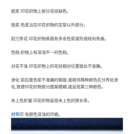
脱浆:印花织物上部分花纹缺色。
拖浆:色浆沾在印花织物的花型以外部分。
刮刀条花:印花织物表面有多余色浆或形成经向条痕。
色档:织物上有深浅不一的色档。
对花不准:印花织物上的花纹相对位置彼此不准确。
渗化:前后套色浆不准确的相接,或相邻两种颜色在分界处渗
化,致使印花织物部分图案模糊,或呈现第三种颜色。
未上色折皱:印花织物呈现未上色的狭长条。
衬布
印:有颜色深浅的印痕。