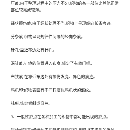
压痕:由于整理过程中的压力不匀,织物的某一部位比其他正常
部位较亮或较薄。
绳状擦伤痕:由于绳状处理不当,织物上呈现纵向长条痕迹。
分条痕:织物呈现规律性间隔的经向条痕。
针孔:靠近布边处有针孔。
深针痕:针痕的位置进入布身,减少了有效门幅。
布铁痕:在靠近布边处有擦伤发亮、异色的痕迹。
鸡爪印:织物表面有不同程度似鸡爪状的皱纹。
纬斜:纬纱倾斜或弯曲。
9、一般性疵点在各种加工的织物中都可能出现的疵点。