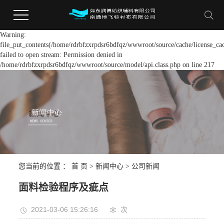
Warning:
file_put_contents(/home/rdrbfzxrpdsr6bdfqz/wwwroot/source/cache/license_ca
failed to open stream: Permission denied in
/home/rdrbfzxrpdsr6bdfqz/wwwroot/source/model/api.class.php on line 217
您当前的位置 ：
首 页
>
新闻中心
>
公司新闻
面料检验程序及疵点
2021-03-06 15:26:16
次