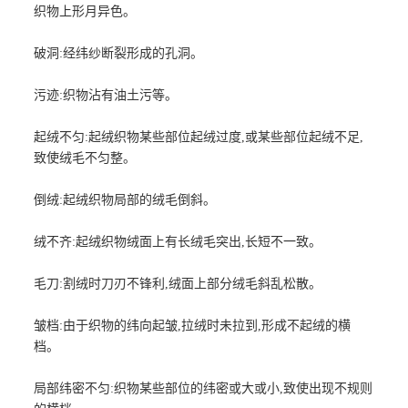
织物上形月异色。
破洞:经纬纱断裂形成的孔洞。
污迹:织物沾有油土污等。
起绒不匀:起绒织物某些部位起绒过度,或某些部位起绒不足,
致使绒毛不匀整。
倒绒:起绒织物局部的绒毛倒斜。
绒不齐:起绒织物绒面上有长绒毛突出,长短不一致。
毛刀:割绒时刀刃不锋利,绒面上部分绒毛斜乱松散。
皱档:由于织物的纬向起皱,拉绒时未拉到,形成不起绒的横
档。
局部纬密不匀:织物某些部位的纬密或大或小,致使出现不规则