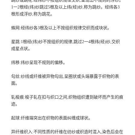
跳纱或跳花:经纬纱不按组织规律交织,呈现出不规则的浮纱。
1一2根经(纬)纱跳过5根及以上纬(经)纱,称为跳纱。经纬各3
根形成浮纱,称为跳花。
蛛网:经纬纱各3根及以上不按组织规律交织而成块状。
星跳:1根经(纬)纱不按组织的规律,跳过2一4根纬(经)纱,交织
成星点状。
纬移:纬纱呈现不规则的偏移。
勾丝:纱线或纤维被异物勾出,呈圈状或头端暴露于织物的表
面。
轧梭痕:梭子轧在扣与织口之间,织物组织遭到破坏而产生的痕
迹。
起球:纤维端突出在织物的表面纠缠成球状。
异纤维织入:不同性质的纤维在纺纱或织造时混入,染色后会在