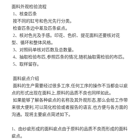
面料外观检验流程
1、核查匹条
按不同的缸号和色光先行分类。
检查匹条边中差及匹条疵点。
2、核对色光及手感。印花、色织、提花面料还要核对花
型、循环和整体风格。
3、对照码单核对匹数及总数量。
4、抽取检验布匹,参照匹条的情况,随机抽取需检验的布匹。
5、取样留存。
面料疵点介绍
面料的生产需要经过很多工序,任何工序的操作不当都会以疵
点的形式出现在面料上,原料的品质不良也同样如此。
如果能够了解各种疵点的名称及其外观形态,那么会给工作带
来很大便利,可以简化检验或者报告的语言,也方便与各方面的
沟通。现将主要疵点简述如下。
1、由纱疵形成的面料疵点由于原料的品质不良而形成的面料
疵点。