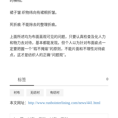
的横档。
裙子皱:织物纬向有裙桐折皱。
死折痕:不能除去的整理折痕。
上面所述均为布面直观可见的问题，只要认真检查及化人力
和物力去对待，基本都能发现。但个人以为针对布面疵点一
定要把握一个“瑕不掩瑜”的原则，不能片面和不理性对待疵
点，这才是纺织人的正确“问题观”。
0
标签
衬布
无纺衬
有纺衬
本文网址：
http://www.runbointerlining.com/news/441.html