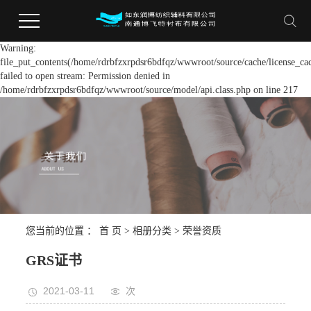
Warning:
file_put_contents(/home/rdrbfzxrpdsr6bdfqz/wwwroot/source/cache/license_ca
failed to open stream: Permission denied in
/home/rdrbfzxrpdsr6bdfqz/wwwroot/source/model/api.class.php on line 217
您当前的位置 ：
首 页
>
相册分类
>
荣誉资质
GRS证书
2021-03-11
次