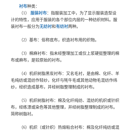
衬布
种类：
（1）
服装衬布
：指服装加工中，为了显示服装造型设
计的特性，应用于服装的各个部位内层的一种纺织材料。服
装衬布一般分为
无纺衬
和
有纺衬
两种。
（2）基布：俗称底布，织造衬布用的织物。
（3）棉麻衬布：指未经整理加工或仅上浆硬挺整理的棉
布或麻布，是较原始的衬布。
（4）机织树脂黑炭衬布：又名毛衬，是由棉、化纤、羊
毛纯纺或混纺作轻纱，化纤与牦牛毛或其他动物毛混纺作纬
纱，经织造成基布，并经树脂整理制成的衬布。
（5）机织树脂衬布：棉及化纤纯纺、混纺的机织或针织
布，经练漂或染色等其他整理，并经树脂整理制成的衬布。
简称树脂衬。
（6）机织（或针织）热熔粘合衬布：棉及化纤纯纺或混