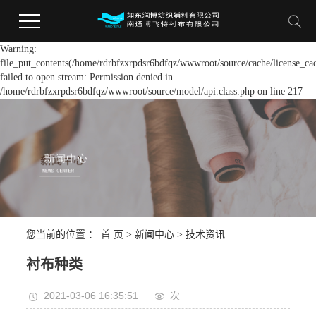
Warning:
file_put_contents(/home/rdrbfzxrpdsr6bdfqz/wwwroot/source/cache/license_ca
failed to open stream: Permission denied in
/home/rdrbfzxrpdsr6bdfqz/wwwroot/source/model/api.class.php on line 217
您当前的位置 ：
首 页
>
新闻中心
>
技术资讯
衬布种类
2021-03-06 16:35:51
次